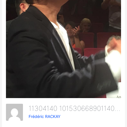
11304140 10153066890114079 1303041077 N
Frédéric RACKAY