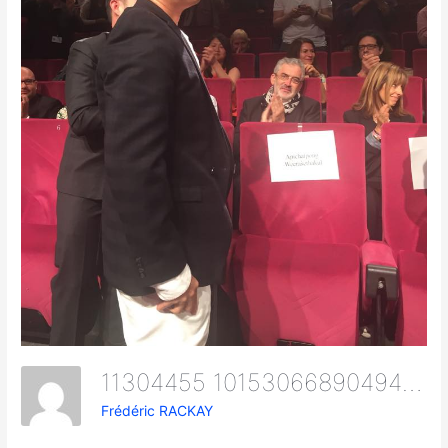
11304455 10153066890494079 691997902 N
Frédéric RACKAY