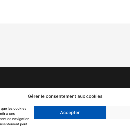
Mentions légales
F
Gérer le consentement aux cookies
Politique de confidentialité
T
s que les cookies
Accepter
ntir à ces
C
ment de navigation
 consentement peut