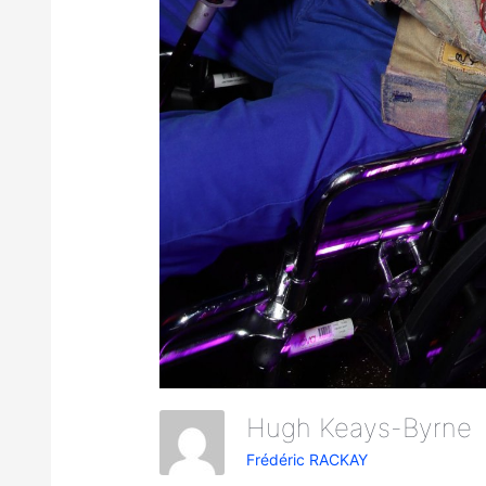
Hugh Keays-Byrn
Frédéric RACKAY