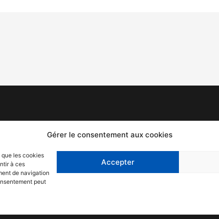
Mentions légales
F
Gérer le consentement aux cookies
Politique de confidentialité
T
s que les cookies
Accepter
ntir à ces
C
ment de navigation
 consentement peut