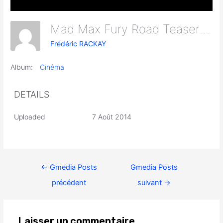
Mad Max Fury Road Teaser Screen Caps 26
Frédéric RACKAY
Album:
Cinéma
DETAILS
Uploaded
7 Août 2014
←
Gmedia Posts
Gmedia Posts
précédent
suivant
→
Laisser un commentaire